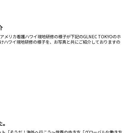
介
すアメリカ看護ハワイ現地研修の様子が下記のGLNEC TOKYOのホ
けハワイ現地研修の様子を、お写真と共にご紹介しておりますの
た。
サミット「そうだ！海外へ行こう〜世界の歩き方「グローバルな働き方